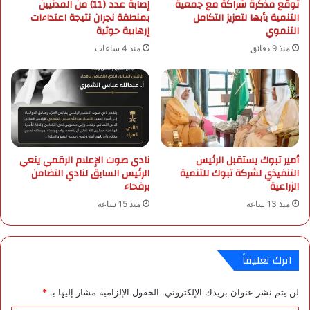
توقّع مذكرة شراكة مع جمعية
إصابة عدد (11) من المدنيين
ه
التنمية بأبها لتعزيز التكامل
بمنطقة نجران نتيجة اعتداءات
د
التنموي
إرهابية حوثية
ا
ل
منذ 9 دقائق
منذ 4 ساعات
ع
ا
ل
م
ي
ل
ل
أمير تبوك يستقبل الرئيس
نادي صوت الإعلام الرقمي ينعي
ن
التنفيذي لشركة تبوك للتنمية
الرئيس السابق لنادي التضامن
م
الزراعية
برفحاء
و
منذ 13 ساعة
منذ 15 ساعة
ا
ل
أ
خ
اترك تعليقاً
ض
ر
لن يتم نشر عنوان بريدك الإلكتروني.
الحقول الإلزامية مشار إليها بـ
*
ع
د