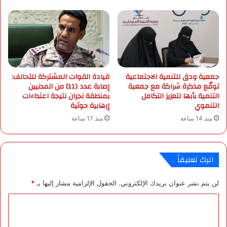
ش
ن
ف
.
ى
.
ا
ا
ل
ل
و
ر
ل
ي
جمعية ودق للتنمية الاجتماعية
قيادة القوات المشتركة للتحالف:
ا
ا
توقّع مذكرة شراكة مع جمعية
إصابة عدد (11) من المدنيين
د
ض
التنمية بأبها لتعزيز التكامل
بمنطقة نجران نتيجة اعتداءات
ة
ت
التنموي
إرهابية حوثية
و
س
منذ 14 ساعة
منذ 17 ساعة
ا
ت
ل
ض
أ
ي
ط
ف
اترك تعليقاً
ف
ا
ا
ل
لن يتم نشر عنوان بريدك الإلكتروني.
الحقول الإلزامية مشار إليها بـ
*
ل
م
ب
ؤ
ا
ا
ت
ل
ل
م
د