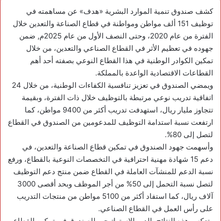
كشف صندوق تنمية الموارد البشرية «هدف» عن مساهمته في
توظيف 151 ألف مواطن ومواطنة في قطاع الصناعة والتعدين خلال
الفترة من عام 2020، وحتى النصف الأول من عام 2025م, ضمن
جهوده في تعظيم الأثر في القطاع الصناعي والتعدين، من خلال
تمكين الكوادر الوطنية في هذا القطاع النوعي بصفته أحد أهم
القطاعات الاقتصادية الواعدة بالمملكة.
ويمضي الصندوق في تعزيز تنافسية الكفاءات الوطنية، من خلال 24
اتفاقية تدريب نوعي مرتبطة بالتوظيف خلال ذات الفترة، وبقيمة
تتجاوز مليار ريال، استهدفت تدريب أكثر من 9400 مواطن، كما
ارتفعت نسبة استدامة التوظيف للمدعومين من الصندوق في القطاع
لتصل إلى 80%.
وأسهمت جهود الصندوق في تمكين قطاع الصناعة والتعدين، في
دعم 15 شهادة مهنية احترافية في التخصصات النوعية بالقطاع، ورفع
نسبة الدعم للمنشآت العاملة في القطاع ضمن منتج دعم التوظيف
لتصل نسبة التحمل إلى 50% من أجر الموظف وبحد أقصى 3000
آلاف ريال، كما استفاد أكثر من 5100 مواطن من منتجات التدريب
على رأس العمل في القطاع الصناعي.
وتعكس هذه النتائج، الدور الإستراتيجي للصندوق في تمكين القطاع