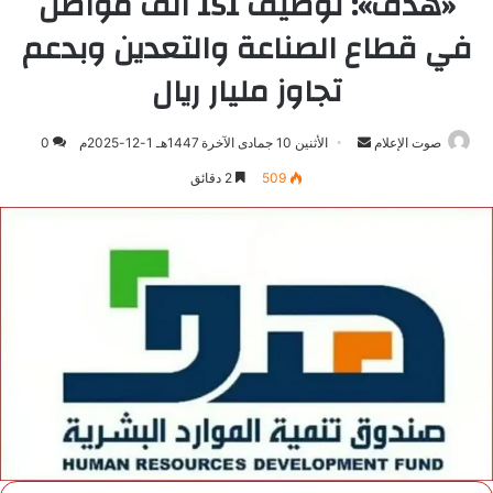
«هدف»: توظيف 151 ألف مواطن
في قطاع الصناعة والتعدين وبدعم
تجاوز مليار ريال
صوت الإعلام
أرسل
الأثنين 10 جمادى الآخرة 1447هـ 1-12-2025م
0
بريدا
509
2 دقائق
إلكترونيا