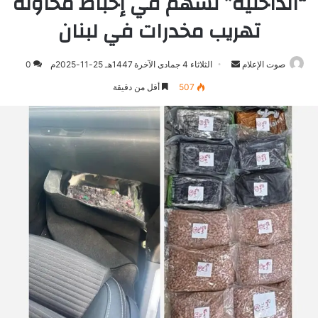
“الداخلية” تسهم في إحباط محاولة
تهريب مخدرات في لبنان
صوت الإعلام
أرسل
الثلاثاء 4 جمادى الآخرة 1447هـ 25-11-2025م
0
بريدا
507
أقل من دقيقة
إلكترونيا