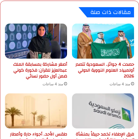
ا
ي
مقالات ذات صلة
ع
ا
ا
ض
ل
ي
إ
ة
ق
.
ل
.
ي
خ
م
ط
ي
حصدت 4 جوائز.. السعودية تتصدر
أصغر مشاركة بمسابقة الملك
و
أولمبياد العلوم النووية الدولي
عبدالعزيز للقرآن: فخورة كوني
ة
ة
2026
ضمن أول حضور نسائي
م
ت
ع
ك
منذ 4 ساعات
منذ 4 ساعات
م
ش
ل
ف
ك
ح
ا
ج
ل
م
أ
ا
ر
ل
فرق الإطفاء تخمد حريقاً بمنشأة
طقس الأحد.. أجواء حارة وأمطار
د
ت