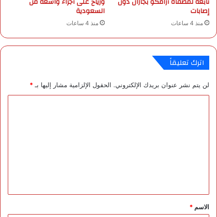
تابعة لمصفاة أرامكو بجازان دون
ورياح على أجزاء واسعة من
ن
ح
إصابات
السعودية
و
منذ 4 ساعات
منذ 4 ساعات
ل
ف
ي
ا
اترك تعليقاً
ل
ق
لن يتم نشر عنوان بريدك الإلكتروني.
الحقول الإلزامية مشار إليها بـ
*
ط
ا
ا
ع
و
ل
ت
ت
ف
ع
ت
ح
ل
أ
ي
ب
و
ق
ا
*
الاسم
*
بً