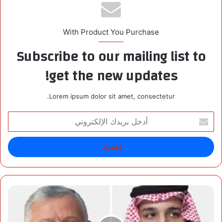
With Product You Purchase
Subscribe to our mailing list to
get the new updates!
Lorem ipsum dolor sit amet, consectetur.
أ
د
خ
ل
ب
ر
ي
د
و
ك
ل
ا
ي
ل
ا