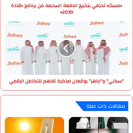
«مسك» تحتفي بتخريج الدفعة السابعة من برنامج «قادة
و
ي
2030»
ن
ب
ي
ت
خ
"
ر
س
ي
ك
ج
ن
ا
ي
ل
"
د
و
ف
"
ع
ج
"سكني" و"جاهز" يوقعان مذكرة تفاهم للتكامل الرقمي​
ة
ا
ا
ه
ل
ز
س
"
مقالات ذات صلة
ا
ي
ب
و
ع
ق
ة
ع
م
ا