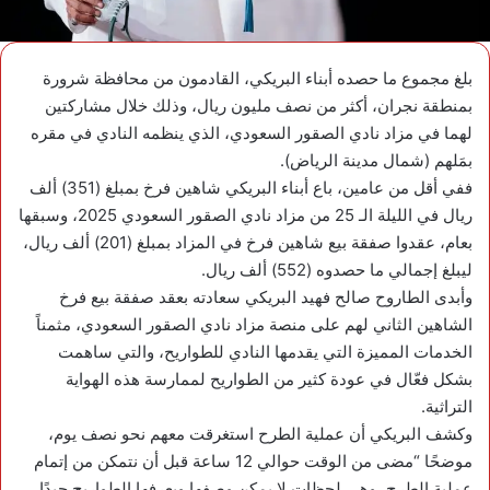
بلغ مجموع ما حصده أبناء البريكي، القادمون من محافظة شرورة
بمنطقة نجران، أكثر من نصف مليون ريال، وذلك خلال مشاركتين
لهما في مزاد نادي الصقور السعودي، الذي ينظمه النادي في مقره
بمَلهم (شمال مدينة الرياض).
ففي أقل من عامين، باع أبناء البريكي شاهين فرخ بمبلغ (351) ألف
ريال في الليلة الـ 25 من مزاد نادي الصقور السعودي 2025، وسبقها
بعام، عقدوا صفقة بيع شاهين فرخ في المزاد بمبلغ (201) ألف ريال،
ليبلغ إجمالي ما حصدوه (552) ألف ريال.
وأبدى الطاروح صالح فهيد البريكي سعادته بعقد صفقة بيع فرخ
الشاهين الثاني لهم على منصة مزاد نادي الصقور السعودي، مثمناً
الخدمات المميزة التي يقدمها النادي للطواريح، والتي ساهمت
بشكل فعّال في عودة كثير من الطواريح لممارسة هذه الهواية
التراثية.
وكشف البريكي أن عملية الطرح استغرقت معهم نحو نصف يوم،
موضحًا “مضى من الوقت حوالي 12 ساعة قبل أن نتمكن من إتمام
عملية الطرح، وهي لحظات لا يمكن وصفها ويعرفها الطواريح جيدًا،