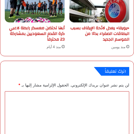
ف
ل
ي
ي
س
ة
ب
ا
«يويفا» يعدل لائحة الإيقاف بسبب
أبها تحتضن معسكر رابطة لاعبي
ا
ل
البطاقات الصفراء بدءًا من
كرة القدم السعوديين بمشاركة
ق
م
الموسم الجديد
23 محترفاً
ا
و
منذ يومين
منذ 4 أيام
ت
س
ا
م
ل
ي
خ
ة
اترك تعليقاً
ي
ل
ل
ع
لن يتم نشر عنوان بريدك الإلكتروني.
الحقول الإلزامية مشار إليها بـ
*
ا
م
ا
1
ل
4
4
ت
7
ع
ه
ـ
ل