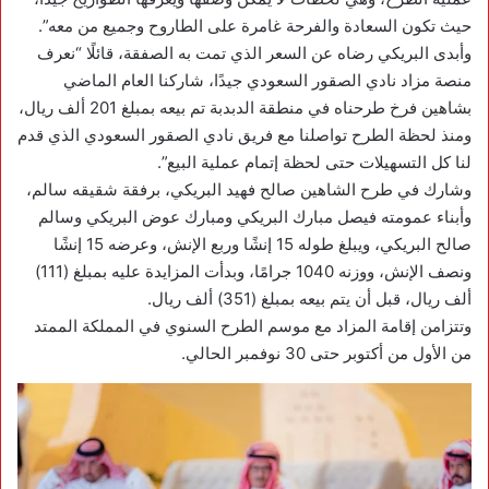
حيث تكون السعادة والفرحة غامرة على الطاروح وجميع من معه”.
وأبدى البريكي رضاه عن السعر الذي تمت به الصفقة، قائلًا “نعرف
منصة مزاد نادي الصقور السعودي جيدًا، شاركنا العام الماضي
بشاهين فرخ طرحناه في منطقة الدبدبة تم بيعه بمبلغ 201 ألف ريال،
ومنذ لحظة الطرح تواصلنا مع فريق نادي الصقور السعودي الذي قدم
لنا كل التسهيلات حتى لحظة إتمام عملية البيع”.
وشارك في طرح الشاهين صالح فهيد البريكي، برفقة شقيقه سالم،
وأبناء عمومته فيصل مبارك البريكي ومبارك عوض البريكي وسالم
صالح البريكي، ويبلغ طوله 15 إنشًا وربع الإنش، وعرضه 15 إنشًا
ونصف الإنش، ووزنه 1040 جرامًا، وبدأت المزايدة عليه بمبلغ (111)
ألف ريال، قبل أن يتم بيعه بمبلغ (351) ألف ريال.
وتتزامن إقامة المزاد مع موسم الطرح السنوي في المملكة الممتد
من الأول من أكتوبر حتى 30 نوفمبر الحالي.