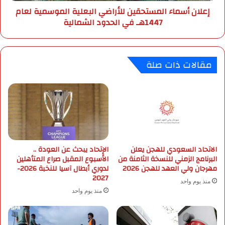
ا
إعلان أسماء المستحقين للأراضي البعلية الموسمية لعام
ل
ء
1447هـ في الحدود الشمالية
أ
ا
م
ل
ي
م
ر
س
مقالات ذات صلة
م
ت
ح
ح
م
ق
د
ي
ب
ن
ن
ل
س
ل
ع
أ
و
الاتحاد السعودي للهجن يعلن
الإتحاد يبحث عن العودة ..
ر
البرنامج الزمني للنسخة الثامنة من
الأسبوع المقبل صراع المتأهلين
د
ا
مهرجان ولي العهد للهجن 2026
لدوري أبطال آسيا للنخبة 2026-
ا
ض
2027
ل
ي
منذ يوم واحد
ك
ا
منذ يوم واحد
ب
ل
ي
ب
ر
ع