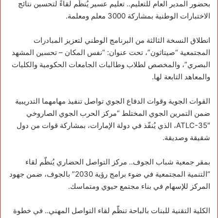
بحضور المدير العام للتعليم.. تعليم عسير يُنظّم لقاءً لتحسين نتائج
الاختبارات الوطنية بمشاركة 3000 معلم ومعلمة.
انطلاق النسخة الثالثة من البرنامج الوطني لتعزيز المبادرات
المجتمعية “صيتاثون”، تحت عنوان: “نفس المكان – تحسين المشهد
البصري”، والمخصص لطلاب وطالبات الجامعات الحكومية والكليات
والمعاهد التابعة لها.
‏القوات الجوية وقوات ‎الدفاع الجوي تواصل تنفيذ مهامهما التدريبية
ضمن التمرين الجوي المختلط “مركز الحرب الجوي الصاروخي
ATLC-35″، الذي يُنفّذ في دولة الإمارات، بمشاركة قوات من دول
شقيقة وصديقة.
بمقر جمعية شباب الجوف.. مركز التواصل الحضاري يُنظّم لقاء
“التنمية المجتمعية في ضوء برامج رؤية 2030” بالجوف، ضمن جهود
المركز للإسهام في بناء مجتمع حيوي ومتماسك.
‏الكلية التقنية للبنات بالباحة تنظّم لقاء التواصل المهني.. في خطوة