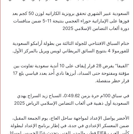
‏السعودية عبير الشهري تحقق برونزية الكاراتيه لوزن 50 كجم بعد
فوزها على الإماراتية حوراء العجمي بنتيجة 11-5 ضمن منافسات
‏ختام السباق الافتتاحي للجولة الثالثة من بطولة أرامكو السعودية
للفورمولا 4 بتتويج السائق البريطاني لويس ويريل بالمركز الأول.
‏”الفيفا” يفرض 28 قرار إيقاف على 10 أندية سعودية تفاوتت بين
مؤقتة ومفتوحة حتى السداد، أبرزها نادي أُحد بعدد قياسي بلغ 17
قرار حظر منفصلة.
‏في سباق 100م حرة بزمن 0:49.62، السباح زيد السراج يهدي
السعودية أول ذهبية في ألعاب التضامن الإسلامي الرياض 2025
‏الأخضر يواصل الإعداد لمواجهة ساحل العاج، يوم الجمعة المقبل،
ضمن المعسكر الإعدادي في جدة، في إطار برنامج الإعداد لبطولة
كأس العرب FIFA قطر، والمدير الفني يتحدث غدًا الخميس لوسائل