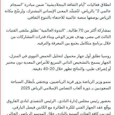
‏انطلاق فعاليات “أيام الثقافة البنجلاديشية” ضمن مبادرة “‎انسجام
عالمي 2” بالرياض، لتُجسِّد المعنى الإنساني المشترك، وتُرسِّخ مكانة
الرياض بوصفها منصة عالمية للاحتفاء بالتنوع الثقافي.
بمشاركة أكثر من 70 طالبة.. “الندوة العالمية” تطلق ملتقى الفتيات
الثالث في مصر، بهدف تعزيز الوعي وبناء قدرات المشاركات من
خلال برنامج متكامل يجمع بين المعرفة والترفيه.
روسيا تطلق أول جهاز محمول لتحليل الحمض النووي في المنزل،
الجهاز يسمح بالتشخيص الذاتي السريع للأمراض المعدية دون مختبر
أو إشراف طبي، والنتائج تظهر خلال 20-40 دقيقة.
‏سمو وزير الرياضة يزور قرية الرياضيين، ويحتفي بأبطال السباحة
السعوديين بـ دورة ألعاب التضامن الإسلامي الرياض 2025
بحضور رئيس مجلس إدارة النادي.. الرئيس التنفيذي لنادي الفاروق
يوقّع عقد الجهاز الفني للكرة الطائرة مع الكابتن فيصل البارقي،
لتدريب كافة الفئات السنية بالنادي، خلال الموسم الرياضي الحالي.