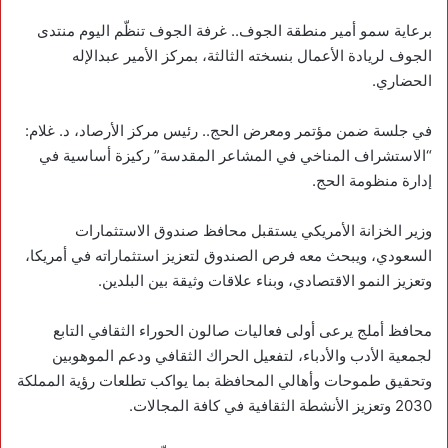
‏برعاية سمو أمير منطقة الجوف.. غرفة الجوف تنظّم اليوم منتدى
الجوف لريادة الأعمال بنسخته الثالثة، بمركز الأمير عبدالإله
الحضاري.
‏في جلسة ضمن مؤتمر ومعرض الحج.. رئيس مركز الأرصاد، د. غلام:
“الاستشراف المناخي في المشاعر المقدسة” ركيزة أساسية في
إدارة منظومة الحج.
‏وزير الخزانة الأمريكي يستقبل محافظ صندوق الاستثمارات
السعودي، ويبحث معه فرص الصندوق لتعزيز استثماراته في أمريكا،
وتعزيز النمو الاقتصادي، وبناء علاقات وثيقة بين البلدين.
‏محافظ ‎أملج يرعى أولى فعاليات صالون الحوراء الثقافي التابع
لجمعية الأدب والأدباء، لتفعيل الحراك الثقافي ودعم الموهوبين
وتحقيق طموحات وأهالي المحافظة بما يواكب تطلعات رؤية المملكة
2030 وتعزيز الأنشطة الثقافية في كافة المجالات.