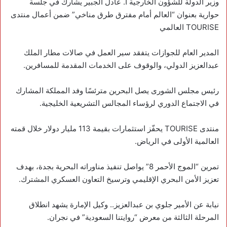
‏وزير الدولة للشؤون الخارجية أ. عادل الجبير يشارك في جلسة
حوارية بعنوان “العالم أمام مفترق طرق مناخي” ضمن أعمال منتدى
TOURISE العالمي
‏المدير العام للجوازات يتفقد سير العمل في صالات مطار الملك
عبدالعزيز الدولي، والوقوف على الخدمات المقدمة للمسافرين.
‏رئيس مجلس الشورى يصل البحرين مترئسًا وفد المملكة المشارك
في الاجتماع الدوري لرؤساء المجالس التشريعية الخليجية.
‏منتدى TOURISE يحفّز استثمارات بقيمة 113 مليار دولار خلال قمته
العالمية الأولى في الرياض.
‏تمرين “الموج الأحمر 8” يواصل تنفيذ مناوراته البحرية بجدة، بهدف
تعزيز الأمن البحري الإقليمي وترسيخ التعاون العسكري المشترك.
نيابة عن الأمير جلوي بن عبدالعزيز.. وكيل الإمارة يشهد انطلاق
المرحلة الثالثة من معرض “روايتنا السعودية” في نجران.