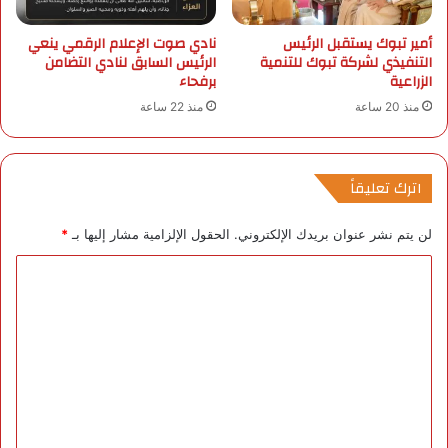
ه
ل
ن
ا
أمير تبوك يستقبل الرئيس
نادي صوت الإعلام الرقمي ينعي
د
س
التنفيذي لشركة تبوك للتنمية
الرئيس السابق لنادي التضامن
ي
ت
الزراعية
برفحاء
س
منذ 20 ساعة
منذ 22 ساعة
ق
ا
ء
ف
اترك تعليقاً
ي
م
لن يتم نشر عنوان بريدك الإلكتروني.
الحقول الإلزامية مشار إليها بـ
*
خ
ت
ا
ل
ل
ف
أ
ت
ن
ع
ح
ا
ل
ء
ي
ا
ل