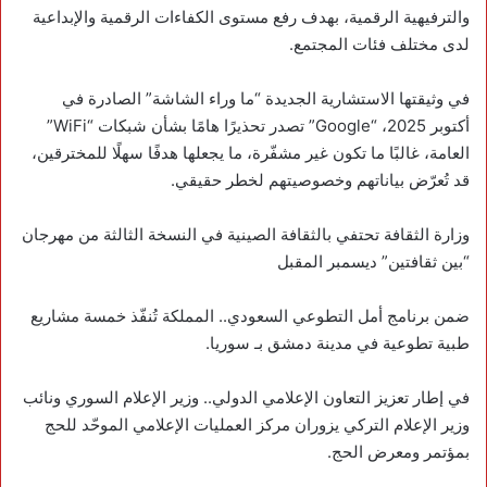
والترفيهية الرقمية، بهدف رفع مستوى الكفاءات الرقمية والإبداعية
لدى مختلف فئات المجتمع.
في وثيقتها الاستشارية الجديدة “ما وراء الشاشة” الصادرة في
أكتوبر 2025، “‏Google” تصدر تحذيرًا هامًا بشأن شبكات “WiFi”
العامة، غالبًا ما تكون غير مشفّرة، ما يجعلها هدفًا سهلًا للمخترقين،
قد تُعرّض بياناتهم وخصوصيتهم لخطر حقيقي.
‏وزارة الثقافة تحتفي بالثقافة الصينية في النسخة الثالثة من مهرجان
“بين ثقافتين” ديسمبر المقبل
ضمن برنامج أمل التطوعي السعودي.. المملكة تُنفّذ خمسة مشاريع
طبية تطوعية في مدينة ‎دمشق بـ ‎سوريا.
‏في إطار تعزيز التعاون الإعلامي الدولي.. وزير الإعلام السوري ونائب
وزير الإعلام التركي يزوران مركز العمليات الإعلامي الموحّد للحج
بمؤتمر ومعرض الحج.