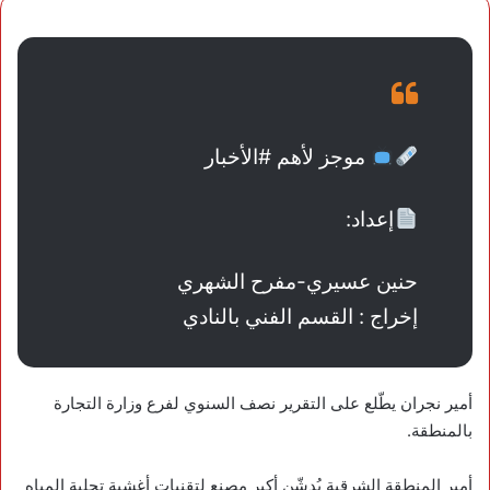
موجز لأهم ⁧‫#الأخبار‬⁩
‏إعداد:
حنين عسيري-مفرح الشهري
‏إخراج : القسم الفني بالنادي
‏أمير نجران يطّلع على التقرير نصف السنوي لفرع وزارة التجارة
بالمنطقة.
‏أمير المنطقة الشرقية يُدشّن أكبر مصنع لتقنيات أغشية تحلية المياه