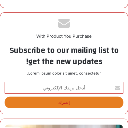
With Product You Purchase
Subscribe to our mailing list to
get the new updates!
Lorem ipsum dolor sit amet, consectetur.
أ
د
خ
ل
ب
ر
ي
د
و