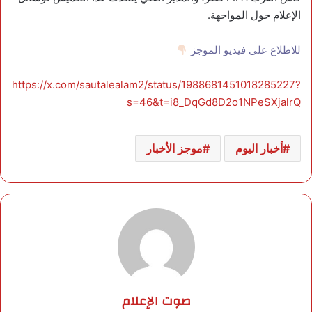
الإعلام حول المواجهة.
للاطلاع على فيديو الموجز
https://x.com/sautalealam2/status/1988681451018285227?
s=46&t=i8_DqGd8D2o1NPeSXjalrQ
أخبار اليوم
موجز الأخبار
صوت الإعلام