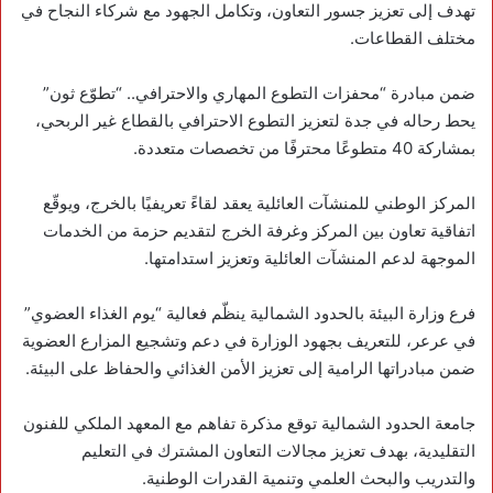
تهدف إلى تعزيز جسور التعاون، وتكامل الجهود مع شركاء النجاح في
مختلف القطاعات.
ضمن مبادرة “محفزات التطوع المهاري والاحترافي.. “تطوّع ثون”
يحط رحاله في جدة لتعزيز التطوع الاحترافي بالقطاع غير الربحي،
بمشاركة 40 متطوعًا محترفًا من تخصصات متعددة.
المركز الوطني للمنشآت العائلية يعقد لقاءً تعريفيًا بالخرج، ويوقّع
اتفاقية تعاون بين المركز وغرفة الخرج لتقديم حزمة من الخدمات
الموجهة لدعم المنشآت العائلية وتعزيز استدامتها.
‏فرع وزارة البيئة بالحدود الشمالية ينظّم فعالية “يوم الغذاء العضوي”
في عرعر، للتعريف بجهود الوزارة في دعم وتشجيع المزارع العضوية
ضمن مبادراتها الرامية إلى تعزيز الأمن الغذائي والحفاظ على البيئة.
‏جامعة الحدود الشمالية توقع مذكرة تفاهم مع المعهد الملكي للفنون
التقليدية، بهدف تعزيز مجالات التعاون المشترك في التعليم
والتدريب والبحث العلمي وتنمية القدرات الوطنية.