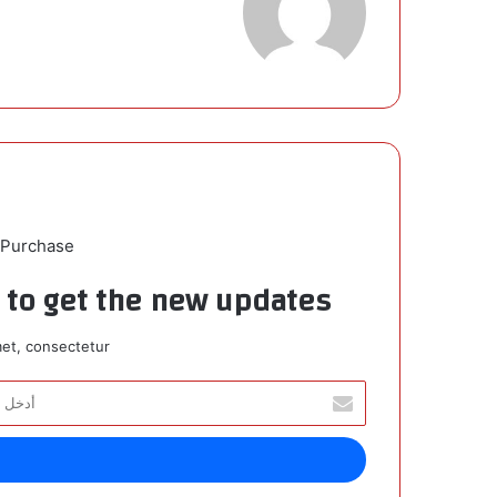
 Purchase
t to get the new updates!
et, consectetur.
أ
د
خ
ل
ب