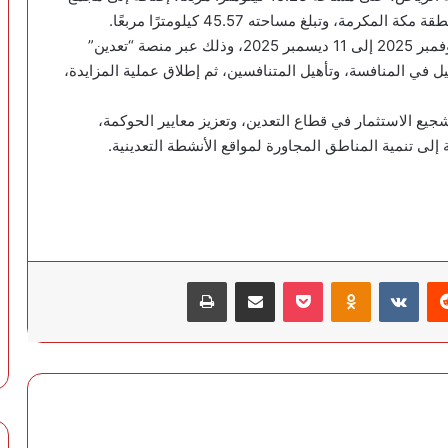
، وتبلغ مساحته 45.57 كيلومترًا مربعًا.
وأفاد الجراح بأن فترة استقبال الطلبات تمتد من 23 نوفمبر 2025 إلى 11 ديسمبر 2025، وذلك عبر منصة “تعدين”
ل في المنافسة، وتأهيل المتنافسين، ثم إطلاق عملية المزايدة،
ع الاستثمار في قطاع التعدين، وتعزيز معايير الحوكمة،
 إلى تنمية المناطق المجاورة لمواقع الأنشطة التعدينية.
‏Reddit
‏VKontakte
Odnoklassniki
‫Pocket
مشاركة عبر البريد
طباعة