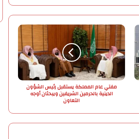
م
ف
ت
ي
ع
ا
م
ا
ل
مفتي عام المملكة يستقبل رئيس الشؤون
م
الدينية بالحرمين الشريفين ويبحثان أوجه
م
التعاون
ل
ك
ة
ي
س
ت
ق