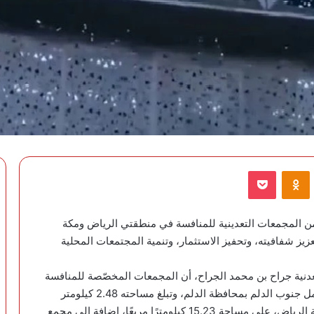
VKontak
Odnoklassniki
‫Pocket
 من المجمعات التعدينية للمنافسة في منطقتي الرياض ومكة
يز شفافيته، وتحفيز الاستثمار، وتنمية المجتمعات المحلية
دنية جراح بن محمد الجراح، أن المجمعات المخصّصة للمنافسة
تشمل مجمّعين في منطقة الرياض، هما مجمع خام الرمل جنوب الدلم بمحافظة الدلم، وتبلغ مساحته 2.48 كيلومتر
مربع، ومجمع خام الرمل والردميات جنوب الحائر بمدينة الرياض، على مساحة 15.23 كيلومترًا مربعًا، إضافة إلى مجمع