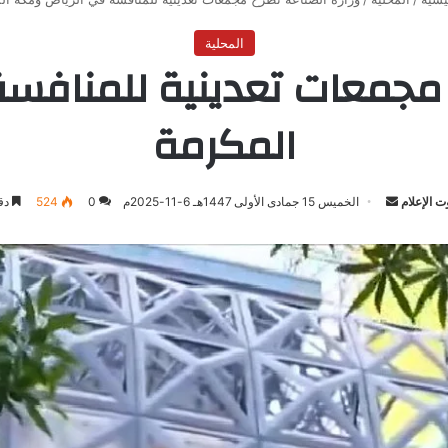
المحلية
ح مجمعات تعدينية للمنافس
المكرمة
 الإعلام
أرسل
الخميس 15 جمادى الأولى 1447هـ 6-11-2025م
0
524
دقي
بريدا
إلكترونيا