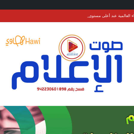
عند أعلى مستوى في أكثر من 3 سنوات.. الحبوب والسكر والزيوت النباتية تقود الارتفاع