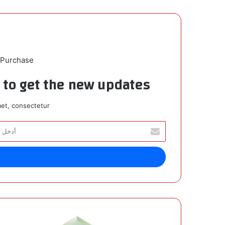
 Purchase
t to get the new updates!
et, consectetur.
أ
د
خ
ل
ب
ر
ي
د
ك
«
ا