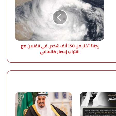
ج
ل
ا
ءُ
أ
ك
ث
ر
إجلاءُ أكثر من 150 ألف شخص في الفلبين مع
م
اقتراب إعصار كالماغي
ن
1
5
0
أ
ل
ف
ش
خ
ص
ف
ي