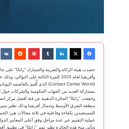
فيسبوك
‫X
لينكدإن
‏Tumblr
بينتيريست
‏Reddit
‏te
حصدت هيئة الزكاة والضريبة والجمارك “زاتكا” على ج
وأفريقيا لعام 2025 للمرة الثالثة على الت
(Contact Center World) الذي أُقيم ب
بمشاركة العديد من الجهات الحكومية والشركات حول ال
وحققت “زاتكا” الجائزة الذهبية عن فئة أفضل مركز ات
منطقة الشرق الأوسط وشمال أفريقيا وذلك نظير تميزه
للمستفيدين بكفاءة وفاعلية في ثلاثة مجالات هي: الحم
عملية التقييم عبر عدة مراحل وفق أعلى المعايير الدو
ويأتي منح هذه الجائزة نظير تميز “زاتكا” في تطبيق أف