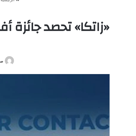
«زاتكا» تحصد جائزة أف
صو