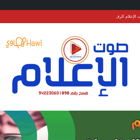
الإعلام الرقمي ينعي الرئيس السابق لنادي التضامن برفحاء