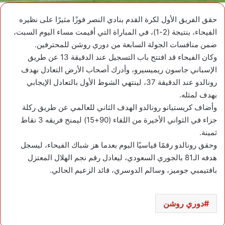
حقق الفريق الأول لكرة القدم بنادي النصر فوزًا مثيرًا على نظيره
الفيحاء، بنتيجة (2-1)، في المباراة التي أقيمت مساء اليوم السبت،
ضمن منافسات الجولة السابعة من دوري روشن للمحترفين.
وكان الفيحاء قد افتتح باب التسجيل عند الدقيقة 13 عن طريق
الإسباني جاسون ريميسيرو، وأدرك أصحاب الأرض التعادل بهدف
رونالدو عند الدقيقة 37، لينتهي الشوط الأول بالتعادل الإيجابي
بهدف لمثله.
وأضاف كريستيانو رونالدو الهدف الثاني للعالمي عن طريق ركلة
جزاء في الثواني الأخيرة من اللقاء (90+15) ليمنح فريقه 3 نقاط
ثمينة.
وحقق رونالدو رقمًا قياسيًا اليوم بعدما هز شباك الفيحاء، ليسجل
هدفه الـ81 بالجوري السعودي، ليعادل رقم نجم الهلال المعتزل
بافتيمبي جوميز، وسالم الدوسري، قائد الزعيم الحالي.
دوري روشن