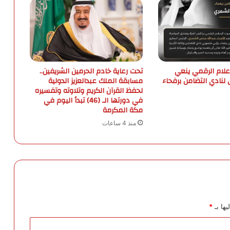
3
م
ل
ي
و
ن
ح
علام الرقمي ينعي
تحت رعاية خادم الحرمين الشريفين..
ب
 لنادي التضامن برفحاء
مسابقة الملك عبدالعزيز الدولية
لحفظ القرآن الكريم وتلاوته وتفسيره
ة
في دورتها الـ (46) تبدأ اليوم في
م
مكة المكرمة
ن
ا
منذ 4 ساعات
ل
إ
م
ف
ي
ت
ا
يها بـ
*
م
ي
ن