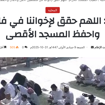
المحلية
اللهم حقق لإخواننا في ف
واحفظ المسجد الأقصى
 الإعلام
أرسل
الجمعة 9 جمادى الأولى 1447هـ 31-10-2025م
0
505
أقل 
بريدا
إلكترونيا