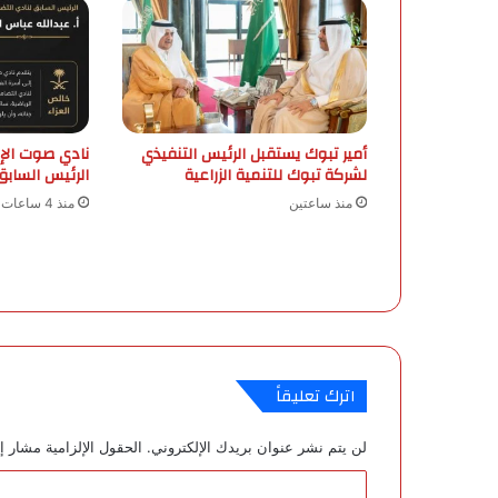
ن
ظ
م
ة
«
ا
ل
أمير تبوك يستقبل الرئيس التنفيذي
نادي صوت الإ
إ
لشركة تبوك للتنمية الزراعية
الرئيس السابق
ن
منذ ساعتين
منذ 4 ساعات
ت
و
س
ا
ي
»
ل
ع
اترك تعليقاً
ا
م
لن يتم نشر عنوان بريدك الإلكتروني.
الحقول الإلزامية مشار إل
2
0
ا
3