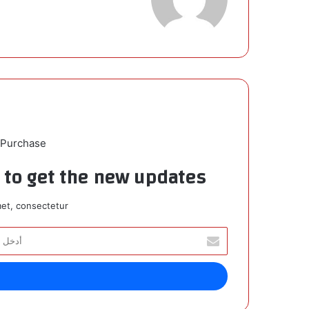
 Purchase
t to get the new updates!
et, consectetur.
أ
د
خ
ل
ب
ر