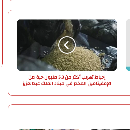
إ
ح
ب
ا
ط
ت
ه
ر
ي
إحباط تهريب أكثر من 5.3 مليون حبة من
ب
الإمفيتامين المخدر في ميناء الملك عبدالعزيز
أ
ك
ث
ر
م
ن
5
.