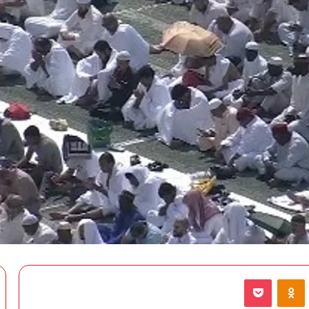
VKontak
Odnoklassniki
‫Pocket