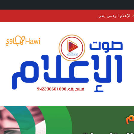
الإعلام الرقمي ينعي الرئيس السابق لنادي التضامن برفحاء