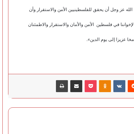
لله عز وجل أن يحقق للفلسطينيين الأمن والاستقرار وأن
خواننا في فلسطين الأمن والأمان والاستقرار والاطمئنان
خا عزيزا إلى يوم الدين».
‏Reddit
‏VKontakte
Odnoklassniki
‫Pocket
مشاركة عبر البريد
طباعة