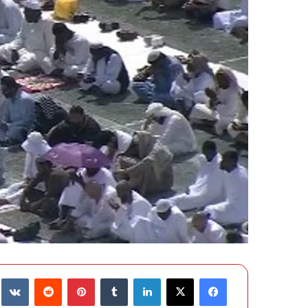
فيسبوك
‫X
لينكدإن
‏Tumblr
بينتيريست
‏Reddit
‏te