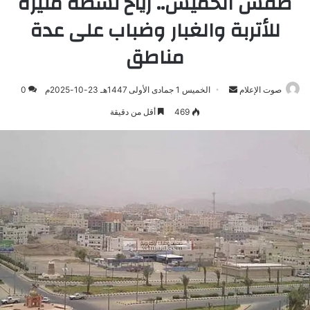
طقس الخميس.. رياح نشطة مثيرة
للأتربة والغبار وضباب على عدة
مناطق
صوت الإعلام
أرسل
الخميس 1 جمادى الأولى 1447هـ 23-10-2025م
0
بريدا
469
أقل من دقيقة
إلكترونيا