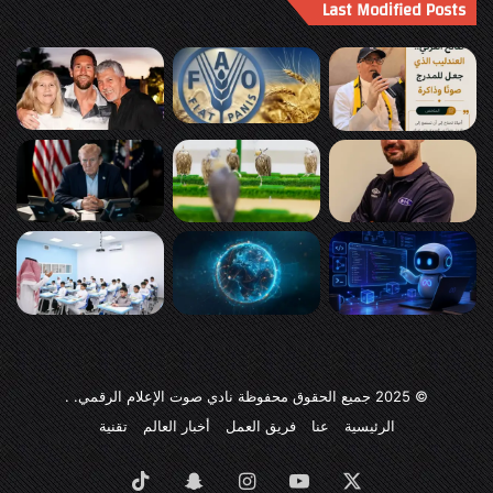
Last Modified Posts
© 2025
جميع الحقوق محفوظة نادي صوت الإعلام الرقمي
. .
الرئيسية
عنا
فريق العمل
أخبار العالم
تقنية
‫X
‫YouTube
انستقرام
سناب
‫TikTok