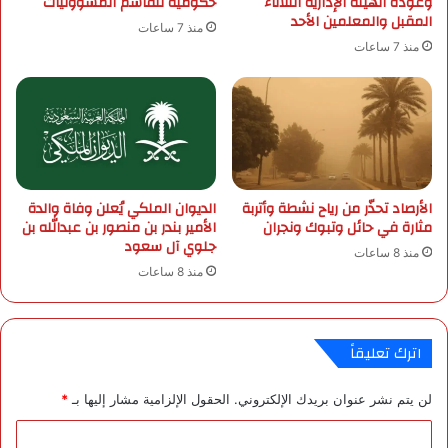
وعودة الهيئة الإدارية الثلاثاء
حكومية تتقاسم المسؤوليات
ج
المقبل والمعلمين الأحد
ا
م
منذ 7 ساعات
ض
ة
منذ 7 ساعات
ة
أ
ا
م
ل
ا
إ
م
ط
ا
ف
ل
ا
أ
الأرصاد تحذّر من رياح نشطة وأتربة
الديوان الملكي يُعلن وفاة والدة
ء
ه
مثارة في حائل وتبوك ونجران
الأمير بندر بن منصور بن عبدالله بن
و
ل
جلوي آل سعود
ا
منذ 8 ساعات
ي
منذ 8 ساعات
ل
.
إ
.
ن
و
ق
ا
اترك تعليقاً
ا
ل
ذ
ه
لن يتم نشر عنوان بريدك الإلكتروني.
الحقول الإلزامية مشار إليها بـ
*
ل
ا
ا
ل