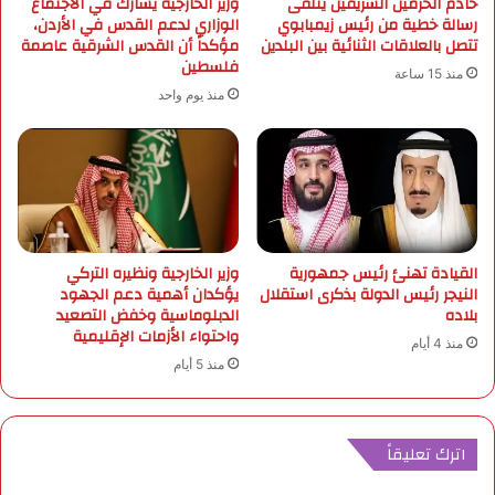
خادم الحرمين الشريفين يتلقى
وزير الخارجية يشارك في الاجتماع
ف
رسالة خطية من رئيس زيمبابوي
الوزاري لدعم القدس في الأردن،
ن
ي
تتصل بالعلاقات الثنائية بين البلدين
مؤكداً أن القدس الشرقية عاصمة
س
ا
فلسطين
و
ل
منذ 15 ساعة
ب
س
منذ يوم واحد
ي
ن
ا
ة
ل
ا
د
ل
ف
ت
ا
أ
ع
ه
القيادة تهنئ رئيس جمهورية
وزير الخارجية ونظيره التركي
ا
ي
النيجر رئيس الدولة بذكرى استقلال
يؤكدان أهمية دعم الجهود
ل
ل
بلاده
الدبلوماسية وخفض التصعيد
م
ي
واحتواء الأزمات الإقليمية
منذ 4 أيام
د
ة
منذ 5 أيام
ن
ل
ي
ذ
و
ي
اترك تعليقاً
ا
ل