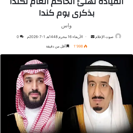
القيادة تهنئ الحاكم العام لكندا
بذكرى يوم كندا
واس
صوت الإعلام
أرسل
الأربعاء 16 محرم 1448هـ 1-7-2026م
0
بريدا
1٬998
أقل من دقيقة
إلكترونيا