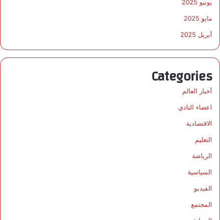
يونيو 2025
ة
ص
مايو 2025
ع
ب
أبريل 2025
ة
ل
ت
Categories
ج
ا
أخبار العالم
و
ز
اعضاء النادي
ق
الاقتصادية
و
ة
التعليم
ا
الرياضة
ل
م
السياسية
ا
ك
الفيديو
ي
المجتمع
ن
ا