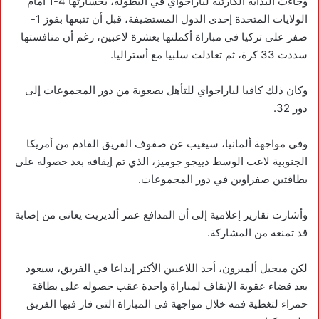
وجاءت البداية الكارثية لباراجواي في البطولة، بخسارتها 4-1 أمام
الولايات المتحدة إحدى الدول المستضيفة، قبل أن تتبعها بفوز 1-
صفر على تركيا في مباراة أكملتها بعشرة لاعبين، رغم أن منافستها
سددت 33 كرة، ثم تعادلت سلبيا مع أستراليا.
وكان ذلك كافيا لباراجواي للتأهل بصعوبة من دور المجموعات إلى
دور 32.
وفي مواجهة ألمانيا، سيغيب عن صفوف الفريق القادم من أمريكا
الجنوبية لاعب الوسط دييجو جوميز، الذي تم إيقافه بعد حصوله على
بطاقتين صفراوين في دور المجموعات.
وأشارت تقارير إعلامية إلى أن المدافع عمر ألديريت يعاني من إصابة
قد تمنعه من المشاركة.
لكن ميجيل ألميرون، أحد اللاعبين الأكثر إبداعا في الفريق، سيعود
بعد قضاء عقوبة الإيقاف لمباراة واحدة عقب حصوله على بطاقة
حمراء لتغطية فمه خلال مواجهة في المباراة التي فاز فيها الفريق