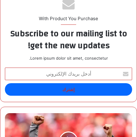
With Product You Purchase
Subscribe to our mailing list to
get the new updates!
Lorem ipsum dolor sit amet, consectetur.
أ
د
خ
ل
ب
ر
ي
د
م
ك
د
ا
ر
ل
ب