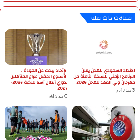
ا
ن
.
د
مقالات ذات صلة
.
ي
ل
ا
ا
ل
أ
.
ه
.
ت
ا
م
ل
ل
م
ل
الاتحاد السعودي للهجن يعلن
الإتحاد يبحث عن العودة ..
غ
البرنامج الزمني للنسخة الثامنة من
الأسبوع المقبل صراع المتأهلين
م
ا
مهرجان ولي العهد للهجن 2026
لدوري أبطال آسيا للنخبة 2026-
ن
ر
2027
ت
ب
منذ 3 أيام
خ
ة
منذ 3 أيام
ب
ل
ا
ت
ل
ك
ق
ر
ا
ا
د
ر