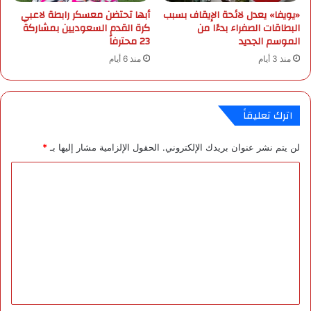
م
ا
«يويفا» يعدل لائحة الإيقاف بسبب
أبها تحتضن معسكر رابطة لاعبي
ل
البطاقات الصفراء بدءًا من
كرة القدم السعوديين بمشاركة
إ
الموسم الجديد
23 محترفاً
ن
منذ 3 أيام
منذ 6 أيام
ج
ا
ز
أ
اترك تعليقاً
م
ا
لن يتم نشر عنوان بريدك الإلكتروني.
الحقول الإلزامية مشار إليها بـ
*
م
ا
ا
ل
ط
ل
و
ت
ا
ع
ح
ي
ل
ن
ي
.
.
ق
و