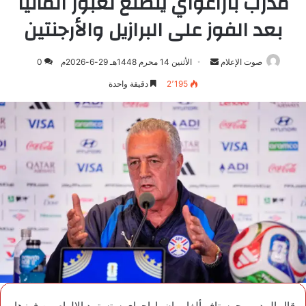
مدرب باراغواي يتطلع لعبور ألمانيا
بعد الفوز على البرازيل والأرجنتين
صوت الإعلام
أرسل
الأثنين 14 محرم 1448هـ 29-6-2026م
0
بريدا
2٬195
دقيقة واحدة
إلكترونيا
قال المدرب جوستافو ألفارو إن باراجواي ستستمد الإلهام من فوزها