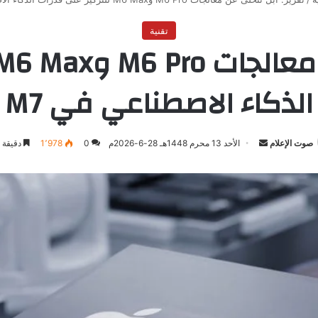
تقنية
الذكاء الاصطناعي في M7
صوت الإعلام
أرسل
الأحد 13 محرم 1448هـ 28-6-2026م
0
1٬978
دقيقة 
بريدا
إلكترونيا