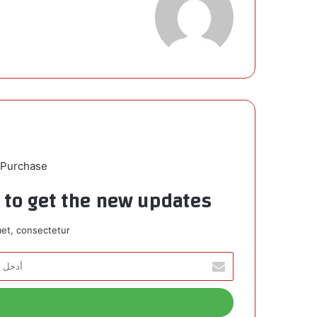
 Purchase
t to get the new updates!
et, consectetur.
أ
د
خ
ل