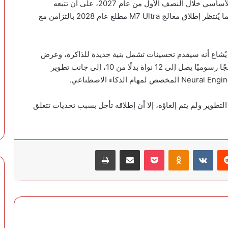
وبحسب الجدول الزمني المتوقع، قد يظهر معالج M7 الأساسي خلال النصف الأول من عام 2027، على أن تتبعه
إصدارات M7 Pro وM7 Max قبل نهاية العام نفسه، بينما يُنتظر إطلاق معالج M7 Ultra مطلع عام 2028 بالتزامن مع
رد تحديث بسيط، إذ يُشاع أنه سيقدم تحسينات تشمل بنية جديدة للذاكرة، وعرض
نطاق أعلى لنقل البيانات، ومعالجًا مركزيًا أسرع، ومعالجًا رسوميًا يصل إلى 12 نواة بدلًا من 10، إلى جانب تطوير
ا إلى أن معالج M5 Ultra لا يزال قيد التطوير ولم يتم إلغاؤه، إلا أن إطلاقه تأجل بسبب تحديات تتعلق
‏Reddit
‏VKontakte
Odnoklassniki
‫Pocket
مشاركة عبر البريد
طباعة