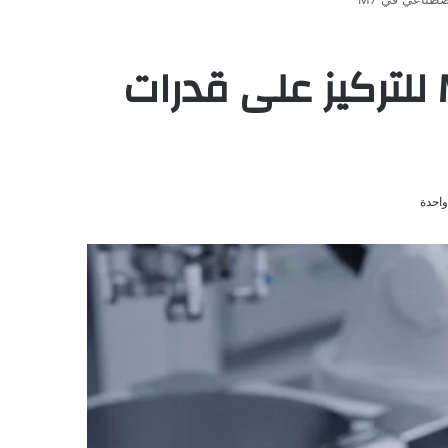
تقرير: أبل تتخلى عن معالجات M6 Pro وM6 Max للتركيز على قدرات
واحدة