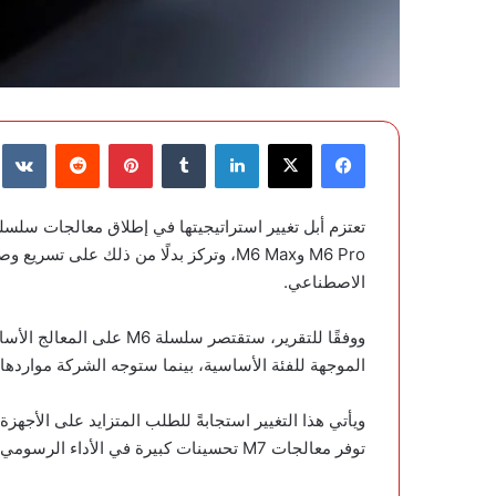
فيسبوك
‫X
لينكدإن
‏Tumblr
بينتيريست
‏Reddit
‏te
الاصطناعي.
الموجهة للفئة الأساسية، بينما ستوجه الشركة مواردها إلى تطوير م
ويأتي هذا التغيير استجابةً للطلب المتزايد على الأجهز
توفر معالجات M7 تحسينات كبيرة في الأداء الرسومي إلى جانب قدرات أقوى لمعالجة مهام الذكاء الاصطناعي.