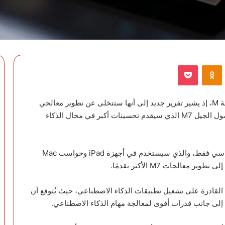
VKontak
Odnoklassniki
‫Pocket
تعتزم أبل تغيير استراتيجيتها في إطلاق معالجات سلسلة M، إذ يشير تقرير جديد إلى أنها ستتخلى عن تطوير معالجي
M6 Pro وM6 Max، وتركز بدلًا من ذلك على تسريع وصول الجيل M7 الذي سيقدم تحسينات أكبر في مجال الذكاء
ووفقًا للتقرير، ستقتصر سلسلة M6 على المعالج الأساسي فقط، والذي سيستخدم في أجهزة iPad وحواسب Mac
عالجات M7 الأكثر تقدمًا.
ة القادرة على تشغيل تطبيقات الذكاء الاصطناعي، حيث يُتوقع أن