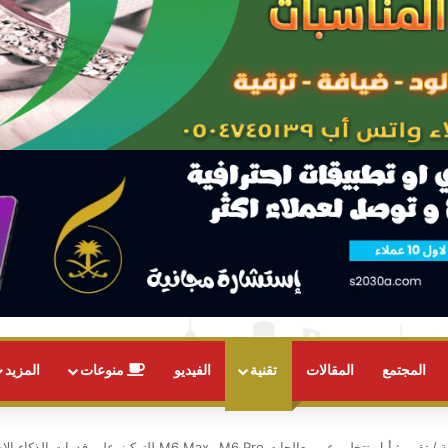
المجتمع
المقالات
تقنية
الفيديو
منوعات
المزيد
ة
/
تقرير: أبل تتخلى عن معالجات M6 Pro وM6 Max للتركيز على قدرات الذكاء الاصطناعي في M7