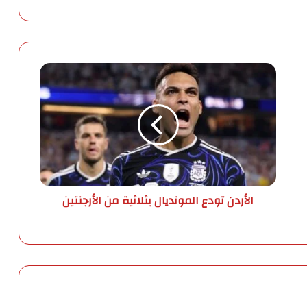
ا
ل
أ
ر
د
ن
ت
و
د
الأردن تودع المونديال بثلاثية من الأرجنتين
ع
ا
ل
م
و
ن
د
ي