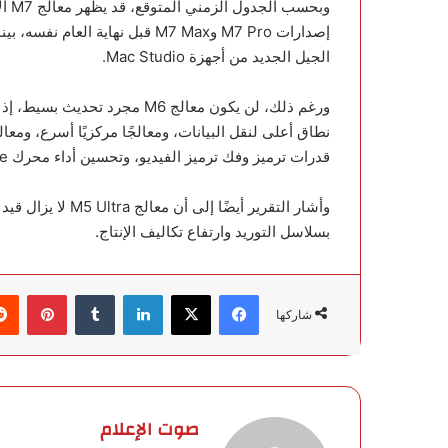
الجيل الجديد من أجهزة Mac Studio.
ورغم ذلك، لن يكون معالج M6 مج
قدرات ترميز وفك ترميز الفيديو، وتحسين أداء محرك Neural Engine المخصص لمهام الذكاء الاصطناعي.
وأشار التقرير أيضً
بسلاسل التوريد وارتفاع تكاليف الإنتاج.
فيسبوك
‫X
لينكدإن
‏Tumblr
بينتيريست
شاركها
صوت الإعلام