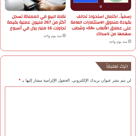
ي
ا
ا
ل
رسمياً.. اكتمال استحواذ تحالف
نقاط البيع في المملكة تسجل
ر
ذ
بقيادة صندوق الاستثمارات العامة
أكثر من 267 مليون عملية بقيمة
ر
ك
على عملاق الألعاب «EA» وشطب
تجاوزت 16 مليار ريال في أسبوع
ي
ا
سهمها من ناسداك
منذ يوم واحد
ا
ء
منذ يوم واحد
ل
ا
ل
ا
ص
اترك تعليقاً
ط
ن
لن يتم نشر عنوان بريدك الإلكتروني.
الحقول الإلزامية مشار إليها بـ
*
ا
ع
ا
ي
ل
ب
ي
ت
ن
ع
ا
ل
ل
م