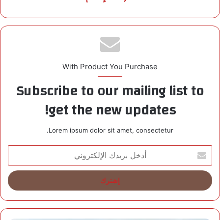
With Product You Purchase
Subscribe to our mailing list to
get the new updates!
Lorem ipsum dolor sit amet, consectetur.
أ
د
خ
ل
ب
ر
ي