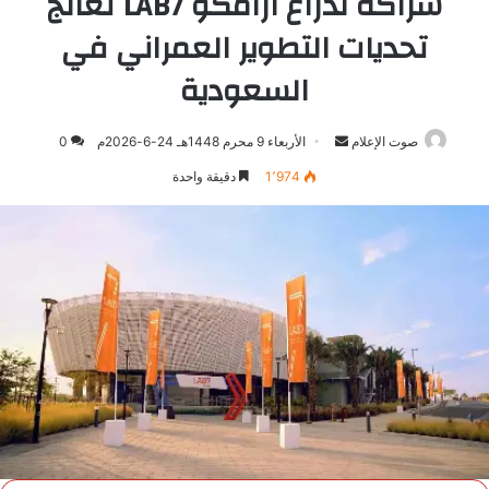
شراكة لذراع أرامكو LAB7 تعالج
تحديات التطوير العمراني في
السعودية
صوت الإعلام
أرسل
الأربعاء 9 محرم 1448هـ 24-6-2026م
0
بريدا
1٬974
دقيقة واحدة
إلكترونيا