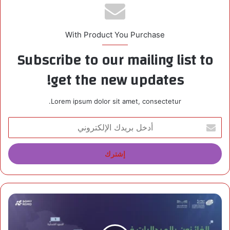
With Product You Purchase
Subscribe to our mailing list to
get the new updates!
Lorem ipsum dolor sit amet, consectetur.
أ
د
خ
ل
ب
ر
ي
د
“
ك
م
ا
و
ل