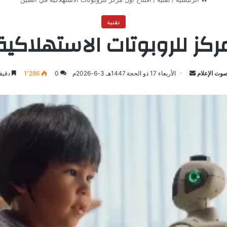
تقنية
مركز للروبوتات الاستهلاكي
وت الإعلام
أرسل
الأربعاء 17 ذو الحجة 1447هـ 3-6-2026م
0
1٬286
دقيقة
بريدا
إلكترونيا