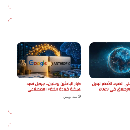
ق
ي
ي
د
و
ص
و
ل
ا
ل
م
ر
ا
ه
لى الضوء الأخضر لبديل
كبار الباحثين يرحلون.. جوجل تعيد
ق
هيكلة قيادة الذكاء الاصطناعي
ي
منذ يومين
ن
ل
ل
م
ح