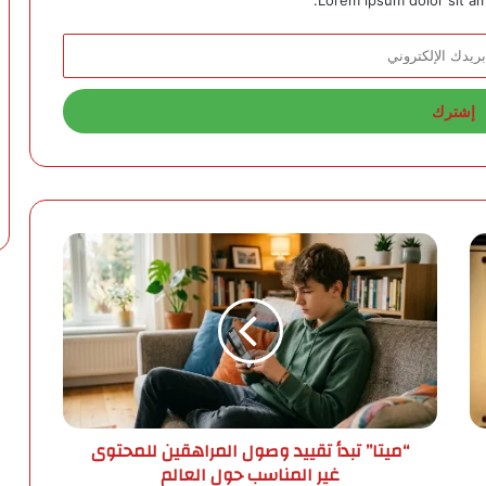
Lorem ipsum dolor sit am
“
م
ي
ت
ا
”
ت
ب
د
“ميتا” تبدأ تقييد وصول المراهقين للمحتوى
أ
غير المناسب حول العالم
ت