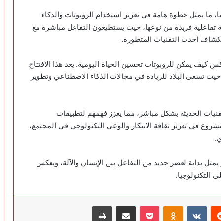
ا، ما يمثل خطوة هامة في تعزيز استخدام الروبوتات والذكاء
ربة تفاعلية فريدة من نوعها، حيث يستطيعون التفاعل مباشرة مع
ستكشاف أحدث التقنيات المتطورة.
كيف يمكن للروبوتات تحسين الحياة اليومية. يعد هذا الافتتاح
، حيث تسعى البلاد للريادة في مجالات الذكاء الاصطناعي وتطوير
تقنيات الحديثة بشكل مباشر، مما يعزز فهمهم لتطبيقات
شروع في تعزيز ثقافة الابتكار والوعي التكنولوجي في المجتمع،
ي.
ز يمثل بداية لعصر جديد من التفاعل بين الإنسان والآلة، ويعكس
ى التكنولوجيا.
‏Reddit
‏VKontakte
Odnoklassniki
‫Pocket
مشاركة عبر البريد
طباعة