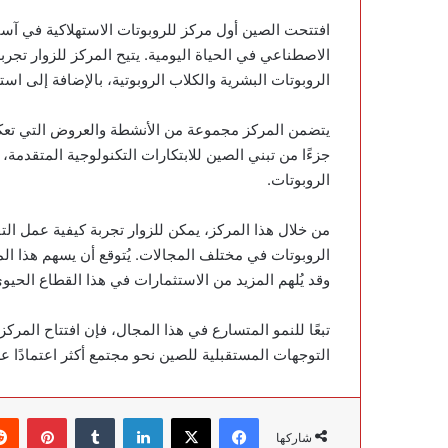
افتتحت الصين أول مركز للروبوتات الاستهلاكية في آسي
الاصطناعي في الحياة اليومية. يتيح المركز للزوار تج
الروبوتات البشرية والكلاب الروبوتية، بالإضافة إلى ا
يتضمن المركز مجموعة من الأنشطة والعروض التي تعكس 
جزءًا من تبني الصين للابتكارات التكنولوجية المتقدمة
الروبوتات.
من خلال هذا المركز، يمكن للزوار تجربة كيفية عمل ال
الروبوتات في مختلف المجالات. يُتوقع أن يسهم هذا الم
وقد يُلهم المزيد من الاستثمارات في هذا القطاع الحيو
تبعًا للنمو المتسارع في هذا المجال، فإن افتتاح المرك
التوجهات المستقبلية للصين نحو مجتمع أكثر اعتمادًا عل
فيسبوك
‫X
لينكدإن
‏Tumblr
بينتيريست
شاركها