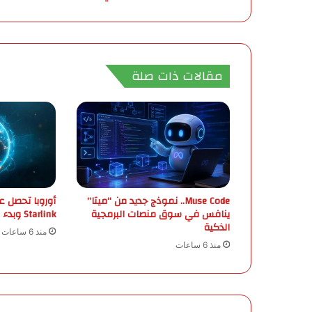
ب
ي
ل
إ
ع
مقالات ذات صلة
ا
د
ة
ا
ل
إ
ع
م
ا
Muse Code.. نموذج جديد من “ميتا”
أوروبا تحصل ع
ر
ينافس في سوق منصات البرمجية
Starlink وبدء الإطلاق في 2029
الذكية
ي
منذ 6 ساعات
خ
منذ 6 ساعات
ف
ض
ت
و