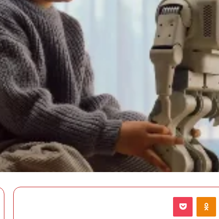
VKontak
Odnoklassniki
‫Pocket