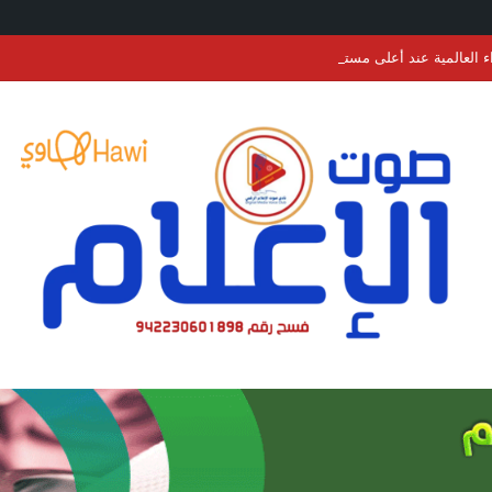
عند أعلى مستوى في أكثر من 3 سنوات.. الحبوب والسكر والزيوت النباتية تقود الارتفاع