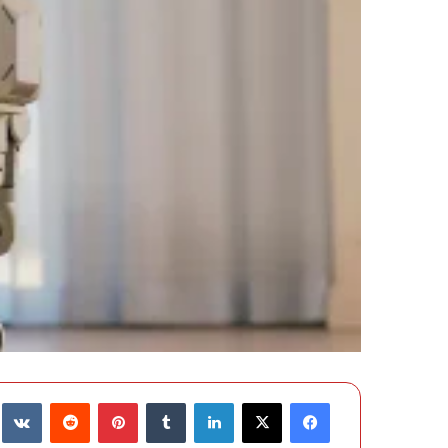
فيسبوك
‫X
لينكدإن
‏Tumblr
بينتيريست
‏Reddit
‏te