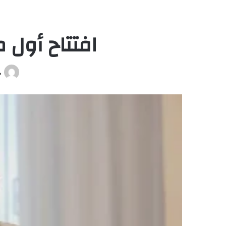
افتتاح أول 
ص