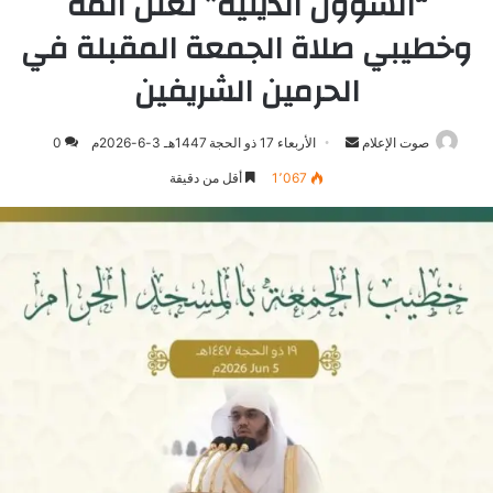
“الشؤون الدينية” تعلن أئمة
وخطيبي صلاة الجمعة المقبلة في
الحرمين الشريفين
صوت الإعلام
أرسل
الأربعاء 17 ذو الحجة 1447هـ 3-6-2026م
0
بريدا
1٬067
أقل من دقيقة
إلكترونيا