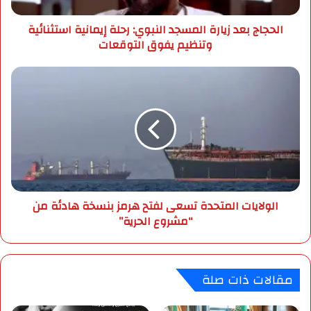
ر
د
الحجاج بعد زيارة المسجد النبوي: رحلة إيمانية استثنائية
و
ز
وتنظيم يفوق التوقعات
ن
ي
ي
ا
ر
ا
ة
ل
ا
و
ل
ل
م
ا
س
ي
ج
ا
د
ت
ا
ا
الولايات المتحدة تسعى لفتح هرمز بنسخة هادئة من
ل
ل
“مشروع الحرية”
ن
م
ب
ت
و
ح
ي
د
مقالات ذات صلة
:
ة
ر
ت
ح
س