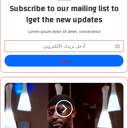
Subscribe to our mailing list to
get the new updates!
Lorem ipsum dolor sit amet, consectetur.
أ
د
خ
ل
ب
ر
ي
د
ا
ك
ل
ا
ح
ل
ج
إ
ا
ل
ج
ك
ب
ت
ع