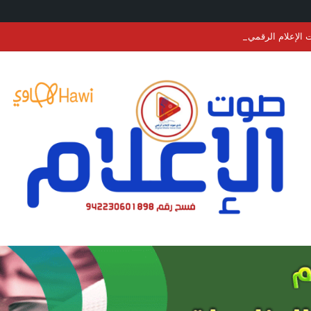
الإعلام الرقمي ينعي الرئيس السابق لنادي التضامن برفحاء