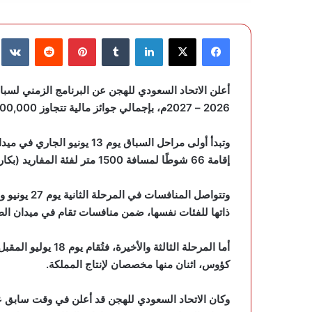
فيسبوك
‫X
لينكدإن
‏Tumblr
بينتيريست
‏Reddit
‏te
أعلن الاتحاد السعودي للهجن عن البرنامج الزمني لسبا
2026 – 2027م، بإجمالي جوائز مالية تتجاوز 2,500,000 ريال، موزعة على 156 شوطًا ضمن ثلاث مراحل تنافسية.
وتبدأ أولى مراحل السباق يوم 
إقامة 66 شوطًا لمسافة 1500 متر لفئة المفاريد (بكار قعدان، بكار عام).
ذاتها للفئات نفسها، ضمن منافسات تقام في ميدان ال
كؤوس، اثنان منها مخصصان لإنتاج المملكة.