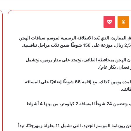
VKontak
Odnoklassniki
‫Pocket
ق المفاريد، الذي يُعد الانطلاقة الرسمية لموسم سباقات الهجن
13 يونيو الجاري في ميدان الهجن بمحافظة الطائف، وتمتد على مدار يومين، وتشمل
وتتواصل المنافسات في المرحلة الثانية يوم 27 يونيو ولمدة يومين كذلك، مع إقامة 66 شوطًا إضافيًا على المسافة
طائف.
أما المرحلة الثالثة والأخيرة، فتُقام يوم 18 يوليو المقبل، وتتضمن 24 شوطًا لمسافة 2 كيلومتر، من بينها 4 أشواط
وكان الاتحاد السعودي للهجن قد أعلن في وقت سابق عن روزنامة الموسم الجديد، التي تشمل 11 بطولة ومهرجانًا، تبدأ