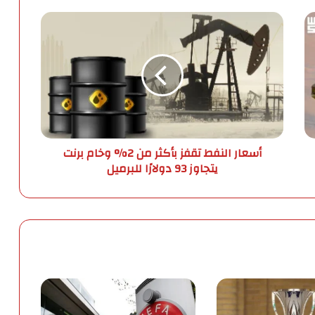
أ
س
ع
ا
ر
ا
ل
ن
ف
أسعار النفط تقفز بأكثر من 2% وخام برنت
ط
يتجاوز 93 دولارًا للبرميل
ت
ق
ف
ز
ب
أ
ك
ث
ر
م
ن