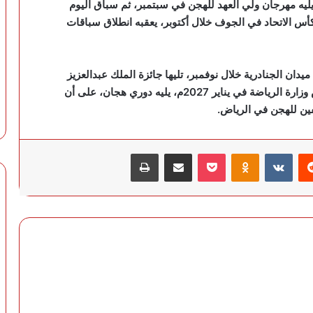
ليه مهرجان ولي العهد للهجن في سبتمبر، ثم سباق اليوم
ياض، ثم كأس الاتحاد في الجوف خلال أكتوبر، يعقبه انطلاق سباقات
دان الجنادرية خلال نوفمبر، تليها جائزة الملك عبدالعزيز
لسباقات الهجن في ميدان رماح خلال ديسمبر، ثم كأس وزارة الرياضة في يناير 2027م، يليه دوري هجان، على أن
فين للهجن في الرياض.
‏Reddit
‏VKontakte
Odnoklassniki
‫Pocket
مشاركة عبر البريد
طباعة