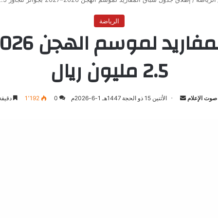
الرياضة
2.5 مليون ريال
صوت الإعلام
أرسل
الأثنين 15 ذو الحجة 1447هـ 1-6-2026م
0
1٬192
دقيقة
بريدا
إلكترونيا