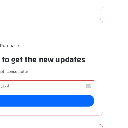
 Purchase
t to get the new updates!
et, consectetur.
أ
د
خ
ل
ب
ر
ي
د