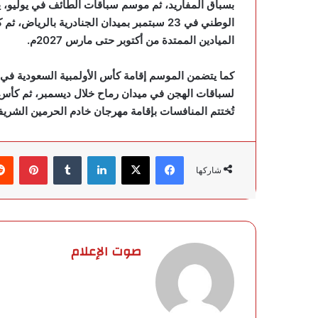
بسباق المفاريد، ثم موسم سباقات الطائف في يوليو، ي
الوطني في 23 سبتمبر بميدان الجنادرية بالر
الميادين الممتدة من أكتوبر حتى مارس 2027م.
كما يتضمن الموسم إقامة كأس الأولمبية السعودية في مي
تُختتم المنافسات بإقامة مهرجان خادم الحرمين الشري
فيسبوك
‫X
لينكدإن
‏Tumblr
بينتيريست
شاركها
صوت الإعلام