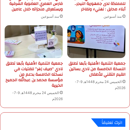
للمملكة لدى جمهورية النيجر..
فارس العمري العضوية الشرفية
ي
س
أبناء محايل : نهنيء ونفاخر
ويستعرض منجزاته خلال عامين
ة
ك
ل
ي
منذ أسبوعين
منذ أسبوعين
ض
ن
ي
ا
و
ل
ف
ذ
ا
ك
ل
ي
ر
ل
جمعية التنمية الأهلية بأبها تطلق
جمعية التنمية الأهلية بأبها تطلق
ح
ل
النسخة الخامسة من نادي بساتين
نادي “صيف زهر” للفتيات في
م
ح
القيم التقني للأطفال
نسخته الخامسة بدعم من
ن
ج
مؤسسة محمد بن عبدالله الجميح
الخميس 24 محرم 1448هـ 9-7-
ا
الخيرية
2026م
ج
الخميس 24 محرم 1448هـ 9-7-
ب
2026م
ا
ل
ت
ز
اترك تعليقاً
ا