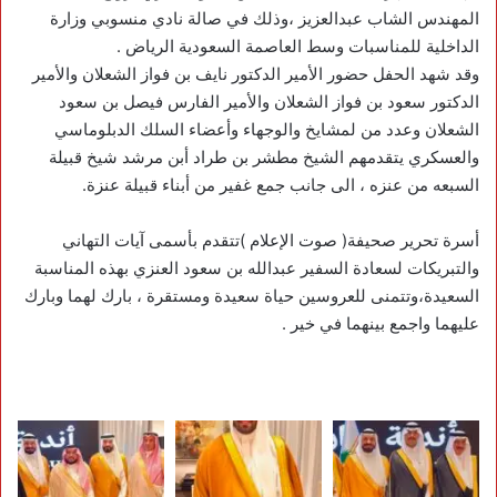
المهندس الشاب عبدالعزيز ،وذلك في صالة نادي منسوبي وزارة
الداخلية للمناسبات وسط العاصمة السعودية الرياض .
وقد شهد الحفل حضور الأمير الدكتور نايف بن فواز الشعلان والأمير
الدكتور سعود بن فواز الشعلان والأمير الفارس فيصل بن سعود
الشعلان وعدد من لمشايخ والوجهاء وأعضاء السلك الدبلوماسي
والعسكري يتقدمهم الشيخ مطشر بن طراد أبن مرشد شيخ قبيلة
السبعه من عنزه ، الى جانب جمع غفير من أبناء قبيلة عنزة.
أسرة تحرير صحيفة( صوت الإعلام )تتقدم بأسمى آيات التهاني
والتبريكات لسعادة السفير عبدالله بن سعود العنزي بهذه المناسبة
السعيدة،وتتمنى للعروسين حياة سعيدة ومستقرة ، بارك لهما وبارك
عليهما واجمع بينهما في خير .