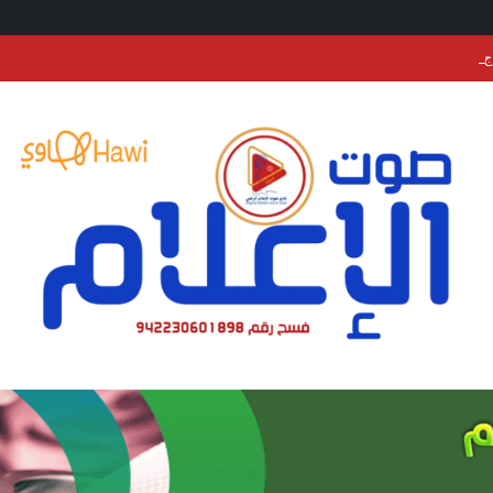
ج مدن المملكة تتوشّح بأعلام المملكة وتركيا وباكستان احتفاءً بتوقيع “اتفاقية مكة ل