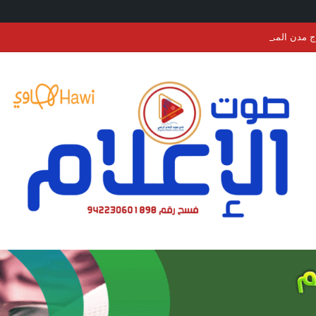
ج مدن المملكة تتوشّح بأعلام المملكة وتركيا وباكستان احتفاءً بتوقيع “اتفاقية مكة ل