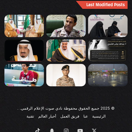
Last Modified Posts
© 2025
جميع الحقوق محفوظة نادي صوت الإعلام الرقمي
. .
الرئيسية
عنا
فريق العمل
أخبار العالم
تقنية
‫X
‫YouTube
انستقرام
سناب
‫TikTok