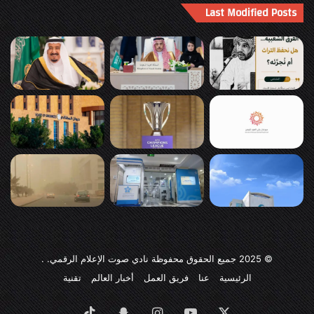
Last Modified Posts
© 2025
جميع الحقوق محفوظة نادي صوت الإعلام الرقمي
. .
الرئيسية
عنا
فريق العمل
أخبار العالم
تقنية
‫X
‫YouTube
انستقرام
سناب
‫TikTok