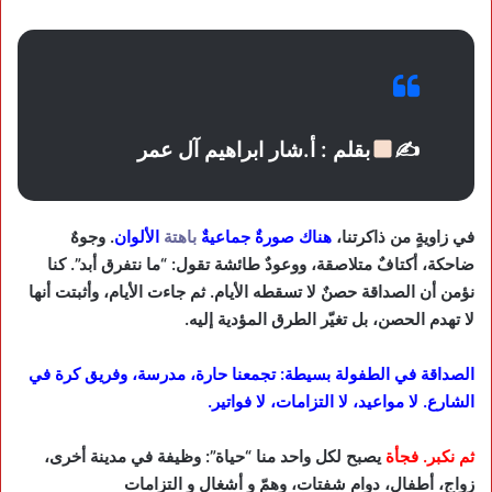
✍
بقلم : أ.شار ابراهيم آل عمر
في زاويةٍ من ذاكرتنا،
هناك صورةٌ جماعيةٌ
باهتة
الألوان
. وجوهٌ
ضاحكة، أكتافٌ متلاصقة، ووعودٌ طائشة تقول: “ما نتفرق أبد”. كنا
نؤمن أن الصداقة حصنٌ لا تسقطه الأيام. ثم جاءت الأيام، وأثبتت أنها
لا تهدم الحصن، بل تغيّر الطرق المؤدية إليه.
الصداقة في الطفولة بسيطة: تجمعنا حارة، مدرسة، وفريق كرة في
الشارع. لا مواعيد، لا التزامات، لا فواتير.
ثم نكبر. فجأة
يصبح لكل واحد منا “حياة”: وظيفة في مدينة أخرى،
زواج، أطفال، دوام شفتات، وهمّ و أشغال و التزامات