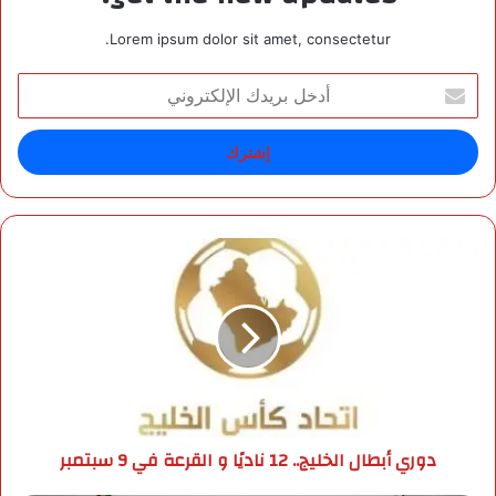
Lorem ipsum dolor sit amet, consectetur.
أ
د
خ
ل
ب
ر
ي
د
د
ك
و
ا
ر
ل
ي
إ
أ
ل
ب
ك
ط
ت
ا
ر
ل
دوري أبطال الخليج.. 12 ناديًا و القرعة في 9 سبتمبر
و
ا
ن
ل