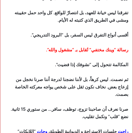
تفرقنا ليس خيانة للعهد، بل انتصارٌ للواقع. كل واحد حمل حقيبته
ومشى في الطريق الذي كتبته له الأيام.
أقسى أنواع التفرق ليس السفر، بل “البرود التدريجي”.
رسالة “وينك مختفي” تُقابل بـ “مشغول والله”.
المكالمة تتحول إلى “نشوفك إذا فضيت”.
ثم نصمت. ليس كرهاً، بل لأننا نضجنا لدرجة أننا صرنا نخجل من
إزعاج بعض. نخاف نكون ثقل على شخص يواجه معركته الخاصة
بصمت.
صرنا نعرف أن صاحبنا تزوج، توظف، سافر… من ستوري 15 ثانية.
نضع “قلب” ونكمل تقليب.
راحت
جلسات الاستراحة و الديوانية الطويلة،
وجات
“اللايكات”