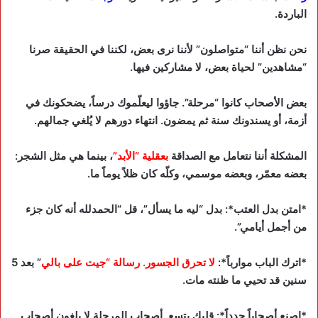
الباردة.
نحن نظن أننا “متواصلون” لأننا نرى بعض، لكننا في الحقيقة صرنا
“مشاهدين” لحياة بعض، لا مشاركين فيها.
بعض الأصحاب كانوا “مرحلة”. جاؤوا ليعلّموك درساً، يضحكونك في
أزمة، أو يسندونك سنة ثم يمضون. انتهاء دورهم لا يُلغي جمالهم.
المشكلة أننا نتعامل مع الصداقة
بعقلية “الأبد”
، بينما هي مثل الشجر:
بعضه معمّر، وبعضه موسمي، وكلّه كان ظلاً يوماً ما.
*امتن بدل العتب*: بدل “ليه ما يسأل”، قل “الحمدلله أنه كان جزء
من أجمل أيامي”.
*اترك الباب موارباً*:
لا تحرق الجسور. رسالة “جيت على بالي
” بعد 5
سنين قد تحيي ما ظنته مات.
*اصنع أصحاباً جدداً*: قلبك يتسع. أصحاب المرحلة لا يلغون أصحاب