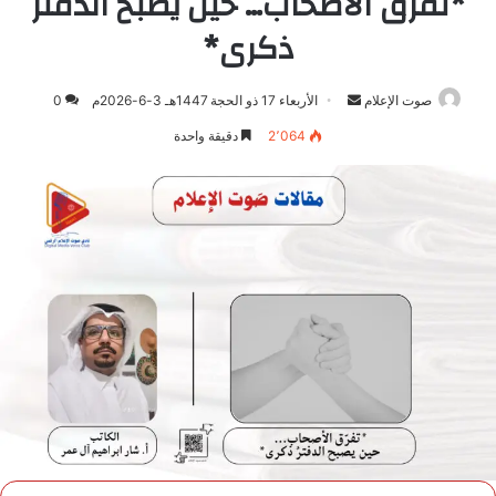
*تفرّق الأصحاب… حين يصبح الدفترُ
ذكرى*
صوت الإعلام
أرسل
الأربعاء 17 ذو الحجة 1447هـ 3-6-2026م
0
بريدا
2٬064
دقيقة واحدة
إلكترونيا