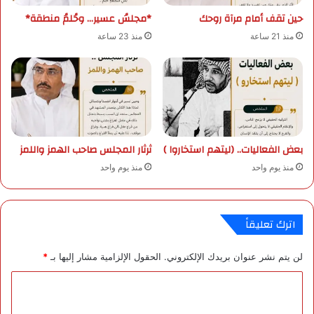
ي
ش
حين تقف أمام مرآة روحك
*مجلسُ عسير… وحُلمُ منطقة*
9
ر
س
ا
منذ 21 ساعة
منذ 23 ساعة
ب
ك
ت
ة
م
م
ب
ج
ر
ت
م
ع
بعض الفعاليات.. (ليتهم استخاروا )
ثرثار المجلس صاحب الهمز واللمز
ي
ة
منذ يوم واحد
منذ يوم واحد
م
ع
م
اترك تعليقاً
س
ت
ش
لن يتم نشر عنوان بريدك الإلكتروني.
الحقول الإلزامية مشار إليها بـ
*
ف
ى
ا
ا
ل
ل