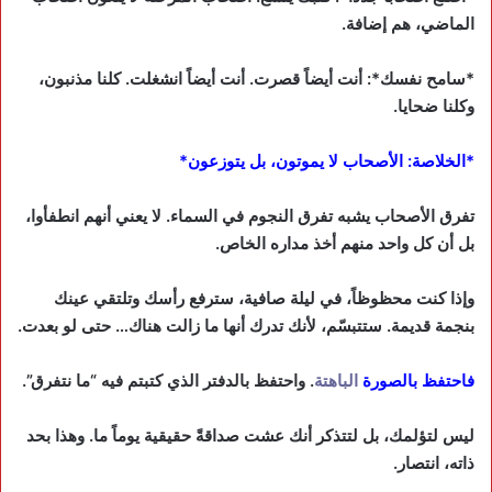
الماضي، هم إضافة.
*سامح نفسك*: أنت أيضاً قصرت. أنت أيضاً انشغلت. كلنا مذنبون،
وكلنا ضحايا.
*الخلاصة: الأصحاب لا يموتون، بل يتوزعون*
تفرق الأصحاب يشبه تفرق النجوم في السماء. لا يعني أنهم انطفأوا،
بل أن كل واحد منهم أخذ مداره الخاص.
وإذا كنت محظوظاً، في ليلة صافية، سترفع رأسك وتلتقي عينك
بنجمة قديمة. ستتبسّم، لأنك تدرك أنها ما زالت هناك… حتى لو بعدت.
فاحتفظ بالصورة
الباهتة
. واحتفظ بالدفتر الذي كتبتم فيه “ما نتفرق”.
ليس لتؤلمك، بل لتتذكر أنك عشت صداقةً حقيقية يوماً ما. وهذا بحد
ذاته، انتصار.