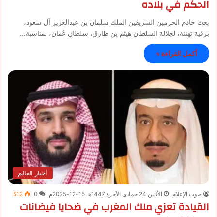
الحكم في بلاده
بعث خادم الحرمين الشريفين الملك سلمان بن عبدالعزيز آل سعود،
برقية تهنئة، لجلالة السلطان هيثم بن طارق، سلطان عُمان، بمناسبة…
أكمل القراءة »
أخبار العالم
صوت الإعلام
الأثنين 24 جمادى الآخرة 1447هـ 15-12-2025م
0
512
القيادة تعزي ملك المغرب في ضحايا فيضانات