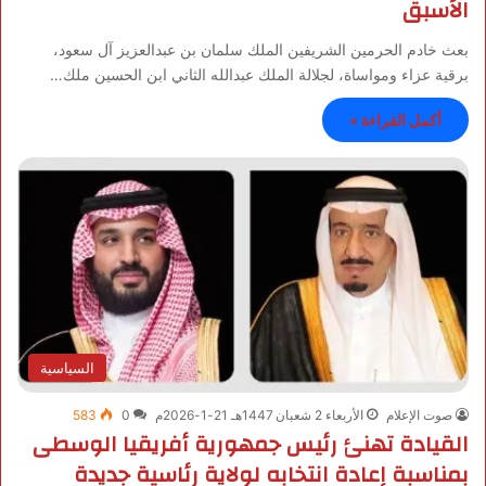
الأسبق
بعث خادم الحرمين الشريفين الملك سلمان بن عبدالعزيز آل سعود،
برقية عزاء ومواساة، لجلالة الملك عبدالله الثاني ابن الحسين ملك…
أكمل القراءة »
السياسية
صوت الإعلام
الأربعاء 2 شعبان 1447هـ 21-1-2026م
0
583
القيادة تهنئ رئيس جمهورية أفريقيا الوسطى
بمناسبة إعادة انتخابه لولاية رئاسية جديدة