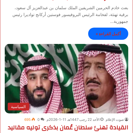
بعث خادم الحرمين الشريفين الملك سلمان بن عبدالعزيز آل سعود،
برقية تهنئة، لفخامة الرئيس البروفيسور فوستين أركانج تواديرا رئيس
جمهورية…
أكمل القراءة »
السياسية
صوت الإعلام
الأحد 22 رجب 1447هـ 11-1-2026م
0
695
القيادة تهنئ سلطان عُمان بذكرى توليه مقاليد