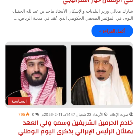
شارك معالي وزير البلديات والإسكان الأستاذ ماجد بن عبدالله الحقيل،
اليوم، في المؤتمر الصحفي الحكومي الذي عُقد في مدينة الرياض،…
أكمل القراءة »
السياسية
صوت الإعلام
الأربعاء 23 شعبان 1447هـ 11-2-2026م
0
795
خادم الحرمين الشريفين وسمو ولي العهد
يهنئان الرئيس الإيراني بذكرى اليوم الوطني