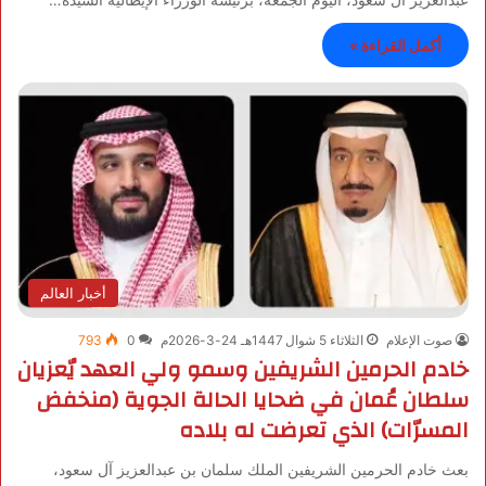
أكمل القراءة »
أخبار العالم
صوت الإعلام
الثلاثاء 5 شوال 1447هـ 24-3-2026م
0
793
خادم الحرمين الشريفين وسمو ‎ولي العهد يٌعزيان
سلطان عُمان في ضحايا الحالة الجوية (منخفض
المسرّات) الذي تعرضت له بلاده
بعث خادم الحرمين الشريفين الملك سلمان بن عبدالعزيز آل سعود،