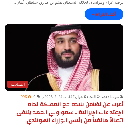
برقية عزاء ومواساة، لجلالة السلطان هيثم بن طارق سلطان عُمان،…
أكمل القراءة »
السياسية
صوت الإعلام
الثلاثاء 5 شوال 1447هـ 24-3-2026م
0
905
أعرب عن تضامن بلاده مع المملكة تجاه
الإعتداءات الإيرانية .. سمو ولي العهد يتلقى
اتصالاً هاتفياً من رئيس الوزراء الهولندي