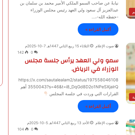
نيابةً عن صاحب السمو الملكي الأمير محمد بن سلمان بن
عبدالعزيز آل سعود ولي العهد رئيس مجلس الوزراء
م
-حفظه الله-،…
أكمل القراءة »
صوت الإعلام
الثلاثاء 15 ربيع الثاني 1447هـ 7-10-2025م
142
0
سمو ⁧‫ولي العهد‬⁩ يرأس جلسة ⁧‫مجلس
الوزراء‬⁩ في الرياض.
https://x.com/sautalealam2/status/197558046108
3550043?s=46&t=i8_DqGd8D2o1NPeSXjalrQ أهم
القرارات التي وردت في جلسة المجلس
ة
أكمل القراءة »
صوت الإعلام
الأحد 13 ربيع الثاني 1447هـ 5-10-2025م
104
0