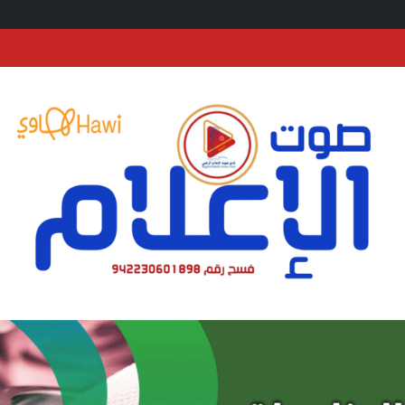
حالف: إصابة عدد (11) من المدنيين بمنطقة نجران نتيجة اعتداءات إرهابية حوثية