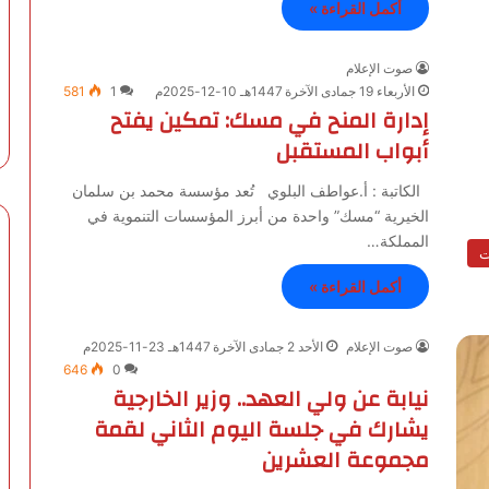
أكمل القراءة »
صوت الإعلام
الأربعاء 19 جمادى الآخرة 1447هـ 10-12-2025م
1
581
إدارة المنح في مسك: تمكين يفتح
أبواب المستقبل
الكاتبة : أ.عواطف البلوي تُعد مؤسسة محمد بن سلمان
الخيرية “مسك” واحدة من أبرز المؤسسات التنموية في
المملكة…
ت
أكمل القراءة »
صوت الإعلام
الأحد 2 جمادى الآخرة 1447هـ 23-11-2025م
646
0
نيابة عن ولي العهد.. وزير الخارجية
يشارك في جلسة اليوم الثاني لقمة
مجموعة العشرين