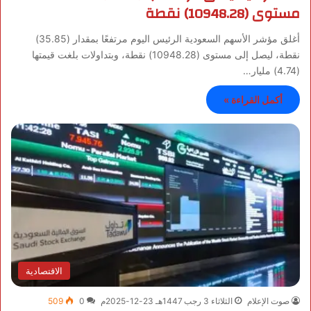
مستوى (10948.28) نقطة
أغلق مؤشر الأسهم السعودية الرئيس اليوم مرتفعًا بمقدار (35.85)
نقطة، ليصل إلى مستوى (10948.28) نقطة، وبتداولات بلغت قيمتها
(4.74) مليار…
أكمل القراءة »
الاقتصادية
صوت الإعلام
الثلاثاء 3 رجب 1447هـ 23-12-2025م
0
509