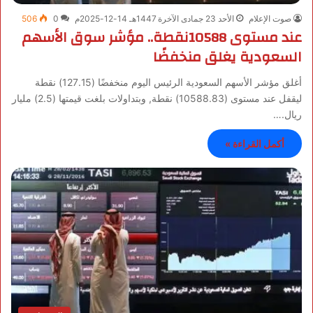
صوت الإعلام
الأحد 23 جمادى الآخرة 1447هـ 14-12-2025م
0
506
عند مستوى 10588نقطة.. مؤشر سوق الأسهم
السعودية يغلق منخفضًا
أغلق مؤشر الأسهم السعودية الرئيس اليوم منخفضًا (127.15) نقطة
ليقفل عند مستوى (10588.83) نقطة, وبتداولات بلغت قيمتها (2.5) مليار
ريال.…
أكمل القراءة »