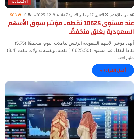
الاقتصادية
صوت الإعلام
الأثنين 17 جمادى الآخرة 1447هـ 8-12-2025م
0
503
عند مستوى 10625 نقطة.. مؤشر سوق الأسهم
السعودية يغلق منخفضًا
أنهى مؤشر الأسهم السعودية الرئيس تعاملات اليوم، منخفضًا (5.75)
نقاط ليقفل عند مستوى (10625.50) نقطة، وبقيمة تداولات بلغت (3.4)
مليارات…
أكمل القراءة »