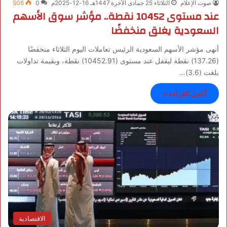
صوت الإعلام
الثلاثاء 25 جمادى الآخرة 1447هـ 16-12-2025م
0
506
عند مستوى 10452 نقطة.. مؤشر سوق الأسهم
السعودية يغلق منخفضًا
أنهى مؤشر الأسهم السعودية الرئيس تعاملات اليوم الثلاثاء منخفضًا
(137.26) نقطة ليقفل عند مستوى (10452.91) نقطة، وبقيمة تداولات
بلغت (3.6)…
أكمل القراءة »
الاقتصادية