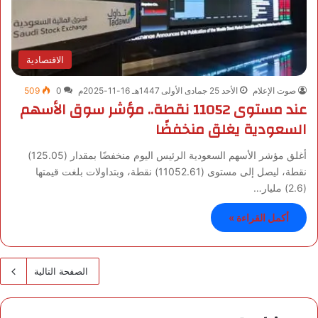
الاقتصادية
صوت الإعلام
الأحد 25 جمادى الأولى 1447هـ 16-11-2025م
0
509
عند مستوى 11052 نقطة.. مؤشر سوق الأسهم
السعودية يغلق منخفضًا
أغلق مؤشر الأسهم السعودية الرئيس اليوم منخفضًا بمقدار (125.05)
نقطة، ليصل إلى مستوى (11052.61) نقطة، وبتداولات بلغت قيمتها
(2.6) مليار…
أكمل القراءة »
الصفحة التالية