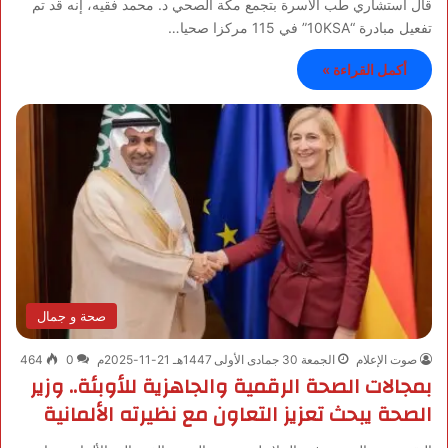
قال استشاري طب الأسرة بتجمع مكة الصحي د. محمد فقيه، إنه قد تم
تفعيل مبادرة “10KSA” في 115 مركزا صحيا…
أكمل القراءة »
صحة و جمال
صوت الإعلام
الجمعة 30 جمادى الأولى 1447هـ 21-11-2025م
0
464
بمجالات الصحة الرقمية والجاهزية للأوبئة.. وزير
الصحة يبحث تعزيز التعاون مع نظيرته الألمانية