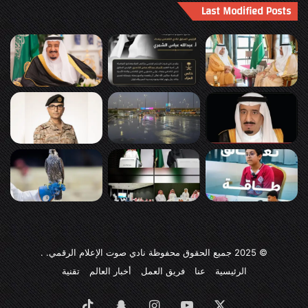
Last Modified Posts
© 2025
جميع الحقوق محفوظة نادي صوت الإعلام الرقمي
. .
الرئيسية
عنا
فريق العمل
أخبار العالم
تقنية
‫X
‫YouTube
انستقرام
سناب
‫TikTok